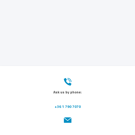
Ask us by phone:
+36 1 790 7070
Send us a message: