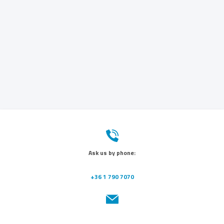
Ask us by phone:
+36 1 790 7070
Send us a message: